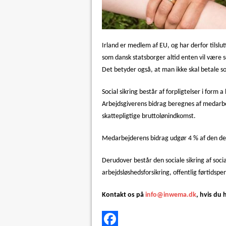
Irland er medlem af EU, og har derfor tilslut
som dansk statsborger altid enten vil være so
Det betyder også, at man ikke skal betale s
Social sikring består af forpligtelser i form
Arbejdsgiverens bidrag beregnes af medarbe
skattepligtige bruttolønindkomst.
Medarbejderens bidrag udgør 4 % af den de
Derudover består den sociale sikring af soci
arbejdsløshedsforsikring, offentlig førtidsp
Kontakt os på
info@inwema.dk
, hvis du 