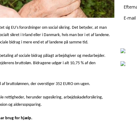
k
o
e
Eftern
n
E-mail
tet sig EU’s forordninger om social sikring. Det betyder, at man
cialt sikret i Irland eller i Danmark, hvis man bor i et af landene.
ociale bidrag i mere end et af landene på samme tid.
 a betaling af sociale bidrag pålagt arbejdsgiver og medarbejder.
jderens bruttoløn. Bidragene udgør i alt 10,75 % af den
l af bruttolønnen, der overstiger 352 EURO om ugen.
ale rettigheder, herunder sygesikring, arbejdsskadeforsikring,
ension og aldersopsparing.
har brug for hjælp.